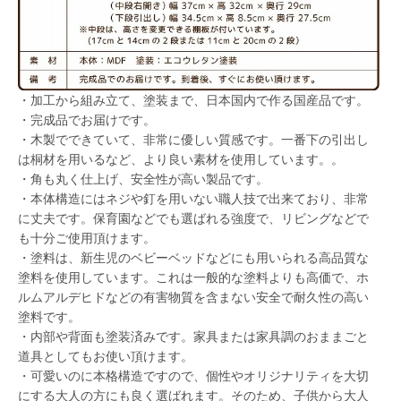
・加工から組み立て、塗装まで、日本国内で作る国産品です。
・完成品でお届けです。
・木製でできていて、非常に優しい質感です。一番下の引出し
は桐材を用いるなど、より良い素材を使用しています。。
・角も丸く仕上げ、安全性が高い製品です。
・本体構造にはネジや釘を用いない職人技で出来ており、非常
に丈夫です。保育園などでも選ばれる強度で、リビングなどで
も十分ご使用頂けます。
・塗料は、新生児のベビーベッドなどにも用いられる高品質な
塗料を使用しています。これは一般的な塗料よりも高価で、ホ
ルムアルデヒドなどの有害物質を含まない安全で耐久性の高い
塗料です。
・内部や背面も塗装済みです。家具または家具調のおままごと
道具としてもお使い頂けます。
・可愛いのに本格構造ですので、個性やオリジナリティを大切
にする大人の方にも良く選ばれます。そのため、子供から大人