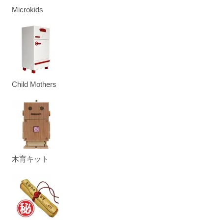
Microkids
Child Mothers
木育キット